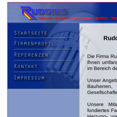
Rudd
Die Firma Ru
Ihnen umfang
im Bereich d
Unser Angebo
Bauherre
Gesellschaft
Unsere Mita
fundiertes F
Heizung- und